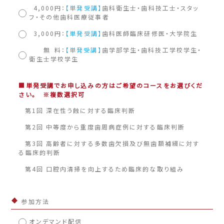
4,000円：
【単発受講】
歯科衛生士・歯科技工士・スタッ
フ・その他歯科医療従事者
3,000円：
【単発受講】
歯科医師臨床研修医・大学院生
無 料：
【単発受講】
歯学部学生・歯科技工学校学生・
衛生士学校学生
■単発受講でお申し込みの方はご希望のコースをお選びくだ
さい。 ※複数選択可
第1回 深在性う蝕に対する臨床判断
第2回 中等度から重度歯周病症例に対する臨床判断
第3回 高齢者に対する多数歯欠損及び無歯額補綴に対す
る臨床的判断
第4回 口腔内清掃を向上するため臨床的な取り組み
参加方法
オンデマンド配信