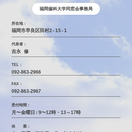
福岡歯科大学同窓会事務局
所在地：
福岡市早良区田村2-15-1　
代表者：
吉永 修
TEL：
092-863-2966
FAX：
092-863-2967
受付時間：
月〜金曜日
9〜12時・13～17時
/
休 業：