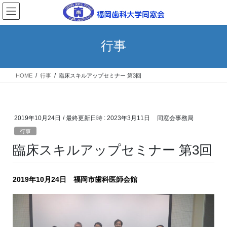
コ
ナ
ン
ビ
テ
ゲ
ン
ー
行事
ツ
シ
へ
ョ
ス
ン
HOME
行事
臨床スキルアップセミナー 第3回
キ
に
ッ
移
プ
動
2019年10月24日
/ 最終更新日時 :
2023年3月11日
同窓会事務局
行事
臨床スキルアップセミナー 第3回
2019年10月24日 福岡市歯科医師会館