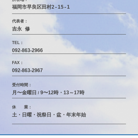
福岡市早良区田村2-15-1　
代表者：
吉永 修
TEL：
092-863-2966
FAX：
092-863-2967
受付時間：
月〜金曜日
9〜12時・13～17時
/
休 業：
土・日曜・祝祭日・盆・年末年始