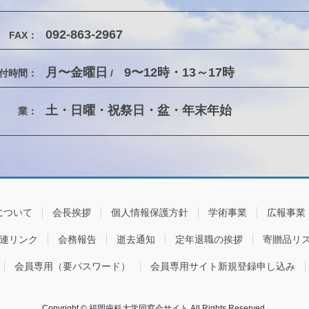
092-863-2967
FAX：
月〜金曜日
9〜12時・13～17時
付時間：
/
土・日曜・祝祭日・盆・年末年始
休 業：
について
会長挨拶
個人情報保護方針
学術事業
広報事業
連リンク
会務報告
逝去通知
定年退職の挨拶
寄贈品リ
会員専用（要パスワード）
会員専用サイト新規登録申し込み
Copyright © 福岡歯科大学同窓会サイト All Rights Reserved.