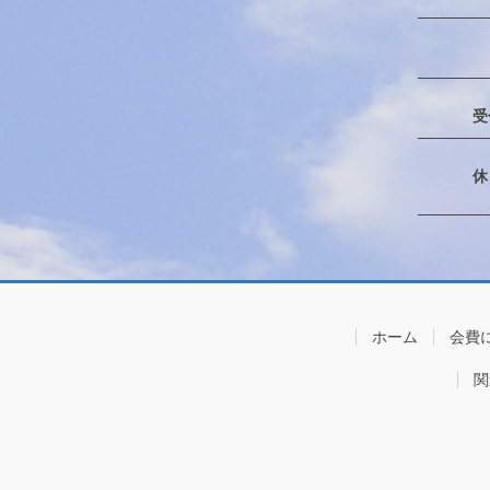
受
ホーム
会費
関