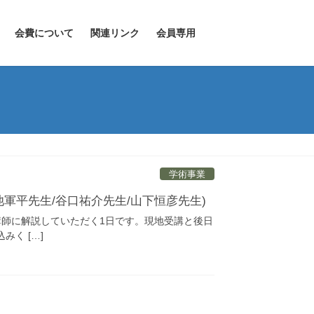
会費について
関連リンク
会員専用
学術事業
小池軍平先生/谷口祐介先生/山下恒彦先生)
講師に解説していただく1日です。現地受講と後日
く […]