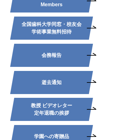
Members
全国歯科大学同窓・校友会
学術事業無料招待
会務報告
逝去通知
教授 ビデオレター
定年退職の挨拶
学園への寄贈品