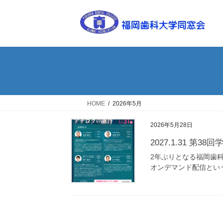
コ
ナ
ン
ビ
テ
ゲ
ン
ー
ツ
シ
へ
ョ
ス
ン
キ
に
ッ
移
HOME
2026年5月
プ
動
2026年5月28日
2027.1.31 
2年ぶりとなる福岡歯
オンデマンド配信とい