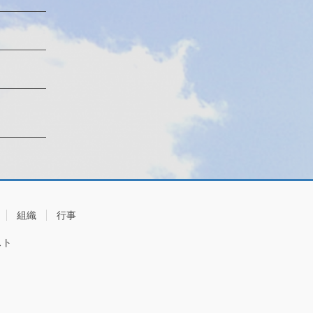
組織
行事
スト