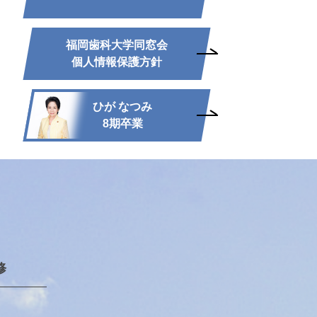
福岡歯科大学同窓会
個人情報保護方針
ひが なつみ
8期卒業
修