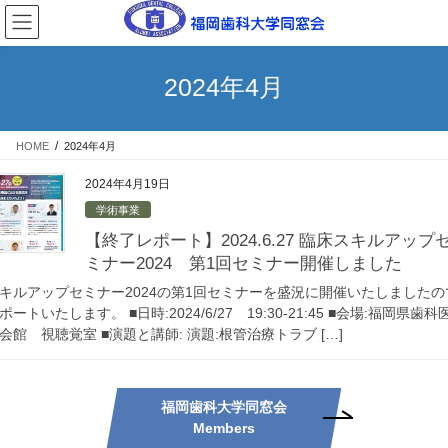
コ
ナ
ン
ビ
テ
ゲ
ン
ー
2024年4月
ツ
シ
へ
ョ
ス
ン
HOME
2024年4月
キ
に
ッ
移
2024年4月19日
プ
動
学術事業
【終了レポート】2024.6.27 臨床スキルアップ
ミナー2024 第1回セミナー開催しました
キルアップセミナー2024の第1回セミナーを盛況に開催いたしましたの
ポートいたします。 ■日時:2024/6/27 19:30-21:45 ■会場:福岡県歯科
会館 視聴覚室 ■演題と講師: 演題:根管治療トラブ […]
福岡歯科大学同窓会
Members