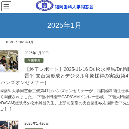
コ
ナ
ン
ビ
テ
ゲ
ン
ー
2025年1月
ツ
シ
へ
ョ
ス
ン
HOME
2025年1月
キ
に
ッ
移
2025年1月20日
プ
動
学術事業
【終了レポート】2025-11-16 Dr.松永興昌/Dr.
晋平 支台歯形成とデジタル印象採得の実践(第4
回ハンズオンセミナー)
岡歯科大学同窓会主催第47回ハンズオンセミナーが、福岡歯科衛生士
て開催されました。 下顎小臼歯部CAD/CAMインレー形成、下顎大臼歯
AD/CAM冠形成を松永興昌先生、上顎前歯部の支台歯形成を園田晋平先
ご […]
2025年1月20日