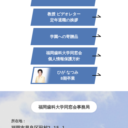
教授 ビデオレター
定年退職の挨拶
学園への寄贈品
福岡歯科大学同窓会
個人情報保護方針
ひが なつみ
8期卒業
福岡歯科大学同窓会事務局
所在地：
福岡市早良区田村2-15-1　