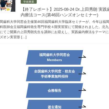
学術事業
【終了レポート】2025-08-24 Dr.上田秀朗 実践
内療法コース(第46回ハンズオンセミナー)
岡歯科大学同窓会主催第46回福岡歯科大学臨床セミナーが、今年は福
科医師会立福岡歯科衛生専門学校４階実習室にて開催されました。北九
にてご開業の上田秀朗先生を講師にお迎えし、実践歯内療法をテーマに
ズオン実習形 […]
福岡歯科大学同窓会
Members
全国歯科大学同窓・校友会
学術事業無料招待
会務報告
逝去通知