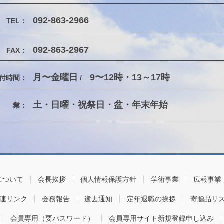
092-863-2966
TEL：
092-863-2967
FAX：
月〜金曜日
9〜12時・13～17時
付時間：
/
土・日曜・祝祭日・盆・年末年始
休 業：
について
会長挨拶
個人情報保護方針
学術事業
広報事業
連リンク
会務報告
逝去通知
定年退職の挨拶
寄贈品リ
会員専用（要パスワード）
会員専用サイト新規登録申し込み