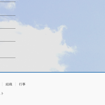
組織
行事
スト