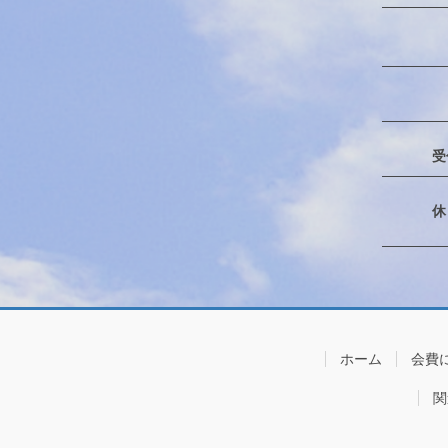
受
ホーム
会費
関