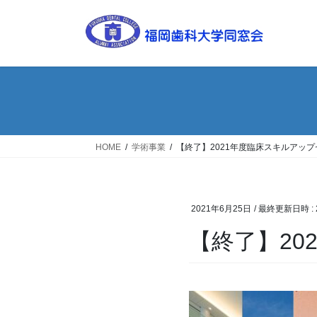
コ
ナ
ン
ビ
テ
ゲ
ン
ー
ツ
シ
へ
ョ
ス
ン
キ
に
ッ
移
HOME
学術事業
【終了】2021年度臨床スキルアッ
プ
動
2021年6月25日
/ 最終更新日時 :
【終了】20